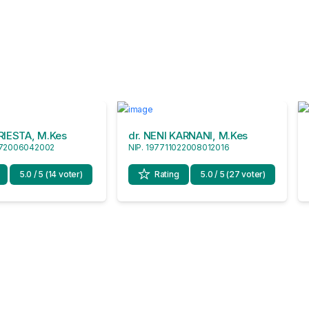
RIESTA, M.Kes
dr. NENI KARNANI, M.Kes
072006042002
NIP. 197711022008012016
5.0 / 5 (14 voter)
Rating
5.0 / 5 (27 voter)