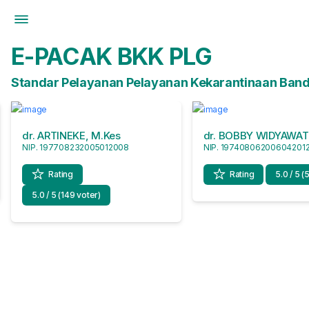
E-PACAK BKK PLG
Standar Pelayanan Pelayanan Kekarantinaan Band
dr. ARTINEKE, M.Kes
dr. BOBBY WIDYAWATI
NIP. 197708232005012008
NIP. 19740806200604201
Rating
Rating
5.0 / 5 (
5.0 / 5 (149 voter)