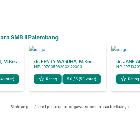
ara SMB II Palembang
, M.Kes
dr. FENTY WARDHA, M.Kes
dr. JANE A
2
NIP. 197005082002122003
NIP. 197104
54 voter)
Rating
5.0 / 5 (53 voter)
Rating
Silahkan gulir / scroll photo untuk pegawai sebelum atau berikutnya.